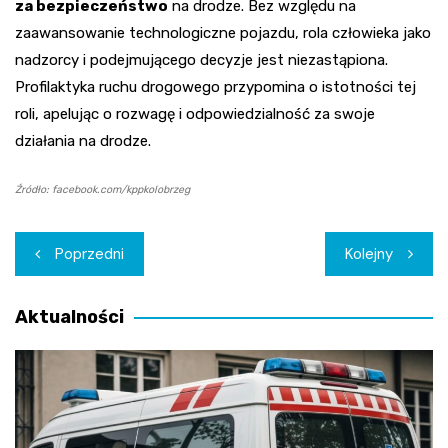
za bezpieczeństwo
na drodze. Bez względu na
zaawansowanie technologiczne pojazdu, rola człowieka jako
nadzorcy i podejmującego decyzje jest niezastąpiona.
Profilaktyka ruchu drogowego przypomina o istotności tej
roli, apelując o rozwagę i odpowiedzialność za swoje
działania na drodze.
Źródło: facebook.com/kppkolobrzeg
Nawigacja
Poprzedni
Kolejny
wpisu
Aktualności