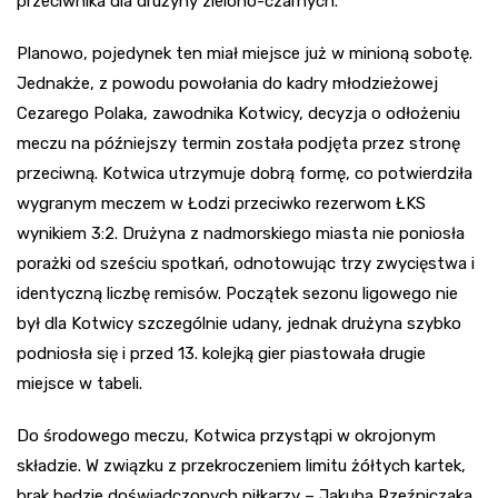
przeciwnika dla drużyny zielono-czarnych.
Planowo, pojedynek ten miał miejsce już w minioną sobotę.
Jednakże, z powodu powołania do kadry młodzieżowej
Cezarego Polaka, zawodnika Kotwicy, decyzja o odłożeniu
meczu na późniejszy termin została podjęta przez stronę
przeciwną. Kotwica utrzymuje dobrą formę, co potwierdziła
wygranym meczem w Łodzi przeciwko rezerwom ŁKS
wynikiem 3:2. Drużyna z nadmorskiego miasta nie poniosła
porażki od sześciu spotkań, odnotowując trzy zwycięstwa i
identyczną liczbę remisów. Początek sezonu ligowego nie
był dla Kotwicy szczególnie udany, jednak drużyna szybko
podniosła się i przed 13. kolejką gier piastowała drugie
miejsce w tabeli.
Do środowego meczu, Kotwica przystąpi w okrojonym
składzie. W związku z przekroczeniem limitu żółtych kartek,
brak będzie doświadczonych piłkarzy – Jakuba Rzeźniczaka