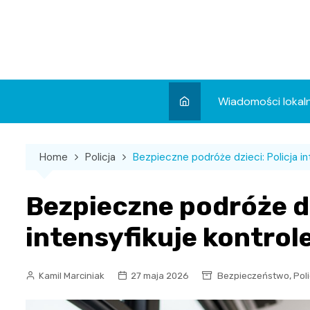
Skip
to
content
Wiadomości lokal
Aktualności
Home
Policja
Bezpieczne podróże dzieci: Policja i
Wydarzenia
Koncert
Bezpieczne podróże dz
Sport
intensyfikuje kontro
,
Kamil Marciniak
27 maja 2026
Bezpieczeństwo
Poli