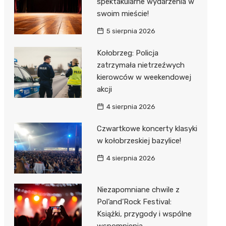
spektakularne wydarzenia w
swoim mieście!
5 sierpnia 2026
Kołobrzeg: Policja
zatrzymała nietrzeźwych
kierowców w weekendowej
akcji
4 sierpnia 2026
Czwartkowe koncerty klasyki
w kołobrzeskiej bazylice!
4 sierpnia 2026
Niezapomniane chwile z
Pol’and’Rock Festival:
Książki, przygody i wspólne
wspomnienia