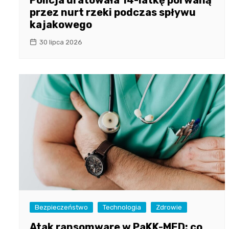
Policja uratowała 14-latkę porwaną
przez nurt rzeki podczas spływu
kajakowego
30 lipca 2026
Bezpieczeństwo
Technologia
Zdrowie
Atak ransomware w PaKK-MED: co