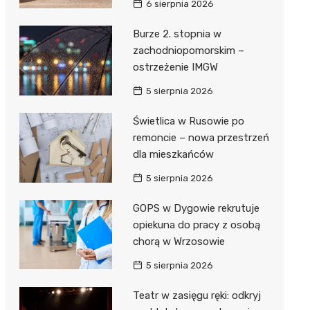
6 sierpnia 2026
ie
ce
Burze 2. stopnia w
zachodniopomorskim –
ostrzeżenie IMGW
5 sierpnia 2026
Świetlica w Rusowie po
remoncie – nowa przestrzeń
dla mieszkańców
5 sierpnia 2026
GOPS w Dygowie rekrutuje
opiekuna do pracy z osobą
chorą w Wrzosowie
5 sierpnia 2026
Teatr w zasięgu ręki: odkryj