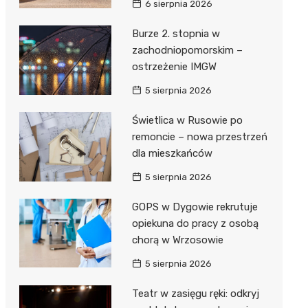
6 sierpnia 2026
ie
ce
Burze 2. stopnia w
zachodniopomorskim –
ostrzeżenie IMGW
5 sierpnia 2026
Świetlica w Rusowie po
remoncie – nowa przestrzeń
dla mieszkańców
5 sierpnia 2026
GOPS w Dygowie rekrutuje
opiekuna do pracy z osobą
chorą w Wrzosowie
5 sierpnia 2026
Teatr w zasięgu ręki: odkryj