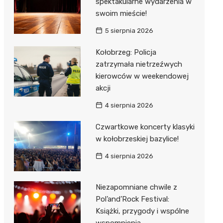
spektakularne wydarzenia w
swoim mieście!
5 sierpnia 2026
Kołobrzeg: Policja
zatrzymała nietrzeźwych
kierowców w weekendowej
akcji
4 sierpnia 2026
Czwartkowe koncerty klasyki
w kołobrzeskiej bazylice!
4 sierpnia 2026
Niezapomniane chwile z
Pol’and’Rock Festival:
Książki, przygody i wspólne
wspomnienia