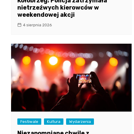
Kołobrzeg: Policja zatrzymała
nietrzeźwych kierowców w
weekendowej akcji
4 sierpnia 2026
Festiwale
Kultura
Wydarzenia
Niezapomniane chwile z