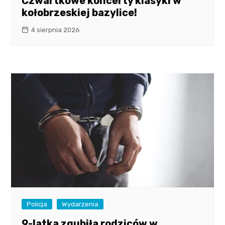
Czwartkowe koncerty klasyki w
kołobrzeskiej bazylice!
4 sierpnia 2026
Policja
Wydarzenia
9-latka zgubiła rodziców w