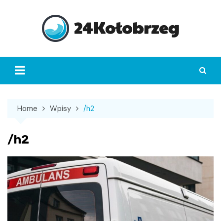
Skip
to
content
Home
Wpisy
/h2
/h2