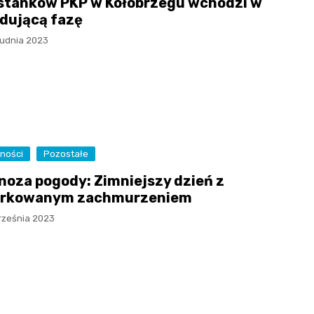
stanków PKP w Kołobrzegu wchodzi w
dującą fazę
rudnia 2023
ności
Pozostałe
noza pogody: Zimniejszy dzień z
rkowanym zachmurzeniem
rześnia 2023