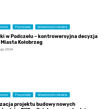
ności
Pozostałe
Wiadomości lokalne
łki w Podczelu – kontrowersyjna decyzja
 Miasta Kołobrzeg
tego 2024
ności
Pozostałe
Wiadomości lokalne
izacja projektu budowy nowych