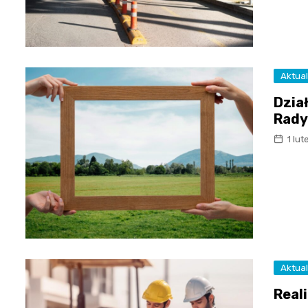
Aktual
Dzia
Rady
1 lu
Aktual
Real