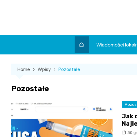
Skip
to
content
Wiadomości lokal
Aktualności
Home
Wpisy
Pozostałe
Wydarzenia
Koncert
Pozostałe
Sport
Pozos
Jak 
Najl
30 g