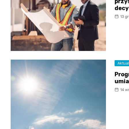
przy
decy
13 g
Aktual
Prog
umia
14 w