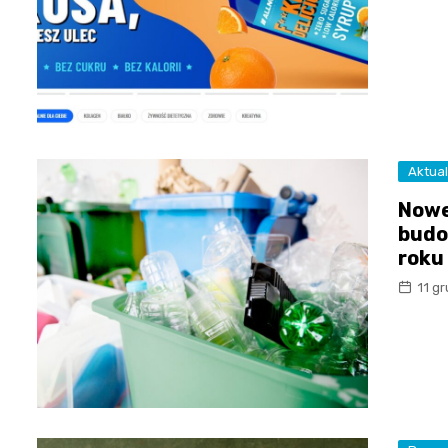
Aktual
Nowe
budo
roku
11 g