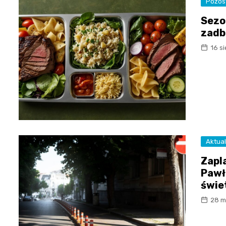
Pozos
Sezo
zadb
16 s
Aktual
Zapl
Pawła
świe
28 m