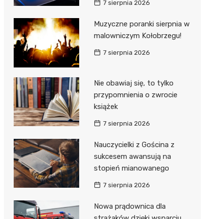
7 sierpnia 2026
ie
ce
Muzyczne poranki sierpnia w
malowniczym Kołobrzegu!
7 sierpnia 2026
Nie obawiaj się, to tylko
przypomnienia o zwrocie
książek
7 sierpnia 2026
Nauczycielki z Gościna z
sukcesem awansują na
stopień mianowanego
7 sierpnia 2026
Nowa prądownica dla
strażaków dzięki wsparciu