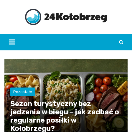
Skip
to
content
Pozostałe
Sezon turystyczny bez
jedzenia w biegu – jak zadbać o
regularne posiłki w
Kołobrzegu?