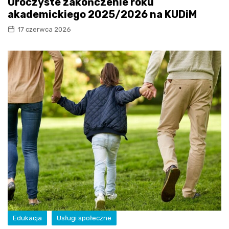
Uroczyste zakończenie roku
akademickiego 2025/2026 na KUDiM
17 czerwca 2026
Edukacja
Usługi społeczne