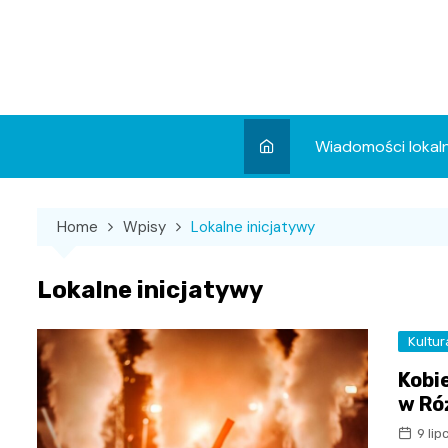
Skip
to
content
Wiadomości lokal
Aktualności
Home
Wpisy
Lokalne inicjatywy
Wydarzenia
Koncert
Lokalne inicjatywy
Sport
Kultur
Kobi
w Ró
9 li