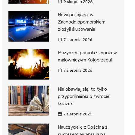
9 sierpnia 2026
ie
ce
Nowi policjanci w
Zachodniopomorskiem
złożyli ślubowanie
7 sierpnia 2026
Muzyczne poranki sierpnia w
malowniczym Kołobrzegu!
7 sierpnia 2026
Nie obawiaj się, to tylko
przypomnienia o zwrocie
książek
7 sierpnia 2026
Nauczycielki z Gościna z
sukcesem awansują na