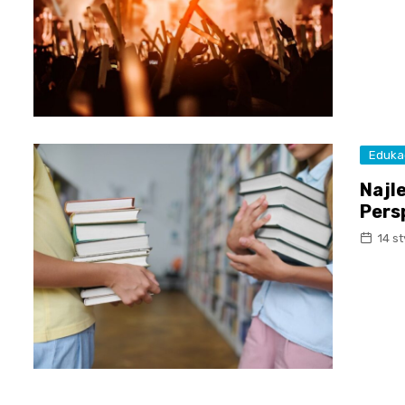
Eduka
Najl
Pers
14 s