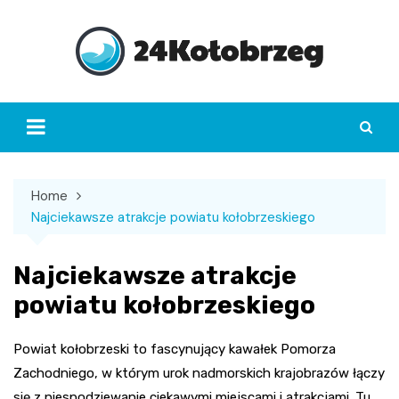
Skip
to
content
Home
Najciekawsze atrakcje powiatu kołobrzeskiego
Najciekawsze atrakcje
powiatu kołobrzeskiego
Powiat kołobrzeski to fascynujący kawałek Pomorza
Zachodniego, w którym urok nadmorskich krajobrazów łączy
się z niespodziewanie ciekawymi miejscami i atrakcjami. Tu