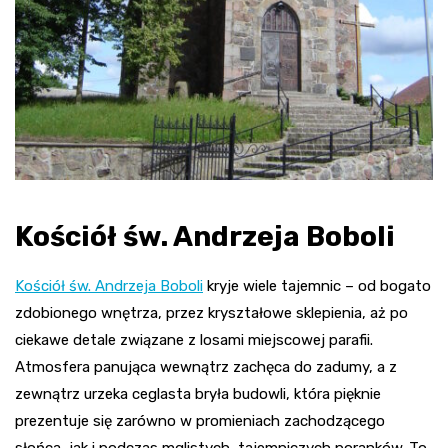
Kościół św. Andrzeja Boboli
Kościół św. Andrzeja Boboli
kryje wiele tajemnic – od bogato
zdobionego wnętrza, przez kryształowe sklepienia, aż po
ciekawe detale związane z losami miejscowej parafii.
Atmosfera panująca wewnątrz zachęca do zadumy, a z
zewnątrz urzeka ceglasta bryła budowli, która pięknie
prezentuje się zarówno w promieniach zachodzącego
słońca, jak i podczas mglistych, tajemniczych poranków. To