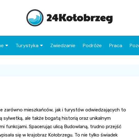
ne
Turystyka
Zwiedzanie
Podróże
Praca
Poz
Co warto zobaczyć w
Molo w Kołobrzegu
Kołobrzegu
Latarnia morska
Atrakcje dla dzieci w
Ukryta Kraina
Bazylika konkatedralna
Kołobrzegu
Wniebowzięcia NMP
Miasto Myszy
Zabytki Kołobrzegu
Domek Kata
Stare Miasto
Park Linowy
guje zarówno mieszkańców, jak i turystów odwiedzających to
Najciekawsze atrakcje
Pałac rodziny
Jezioro Resko
ą sylwetką, ale także bogatą historią oraz unikalnym
Ratusz miejski
6D Museum – Maszoper
powiatu kołobrzeskiego
Brunszwickich
Przymorskie
mi funkcjami. Spacerując ulicą Budowlaną, trudno przejść
Muzeum Oręża Polskieg
Oceanarium
Kościół św. Jana
Port rybacki i przystań
pisała się w krajobraz Kołobrzegu. To nie tylko świadek