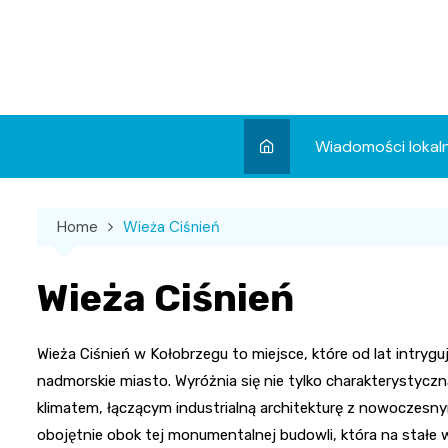
Skip
to
content
Wiadomości lokal
Aktualności
Home
Wieża Ciśnień
Wydarzenia
Koncert
Wieża Ciśnień
Sport
Wieża Ciśnień w Kołobrzegu to miejsce, które od lat intry
nadmorskie miasto. Wyróżnia się nie tylko charakterystyczn
klimatem, łączącym industrialną architekturę z nowoczesny
obojętnie obok tej monumentalnej budowli, która na stałe w