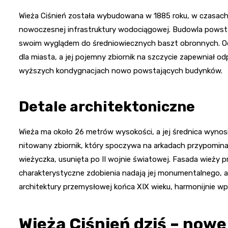
Wieża Ciśnień została wybudowana w 1885 roku, w czasach,
nowoczesnej infrastruktury wodociągowej. Budowla powsta
swoim wyglądem do średniowiecznych baszt obronnych. Od 
dla miasta, a jej pojemny zbiornik na szczycie zapewniał 
wyższych kondygnacjach nowo powstających budynków.
Detale architektoniczne
Wieża ma około 26 metrów wysokości, a jej średnica wynosi
nitowany zbiornik, który spoczywa na arkadach przypominaj
wieżyczka, usunięta po II wojnie światowej. Fasada wieży pr
charakterystyczne zdobienia nadają jej monumentalnego, a
architektury przemysłowej końca XIX wieku, harmonijnie wpi
Wieża Ciśnień dziś – nowe