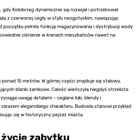
 gdy Kołobrzeg dynamicznie się rozwijał i potrzebował
ła z czerwonej cegły w stylu neogotyckim, nawiązując
początku pełniła funkcję magazynowania i dystrybucji wody
odpowiednie ciśnienie w kranach mieszkańców nawet na
 ponad 15 metrów. W górnej części znajduje się stalowy,
ących blanki zamkowe. Całość wieńczyła niegdyś strzelista
zyciąga uwagę detalami – ceglane łuki, blendy i
 zarazem eleganckiego charakteru. Budowla stanowi przykład
sując się w historyczny pejzaż miasta.
 życie zabytku