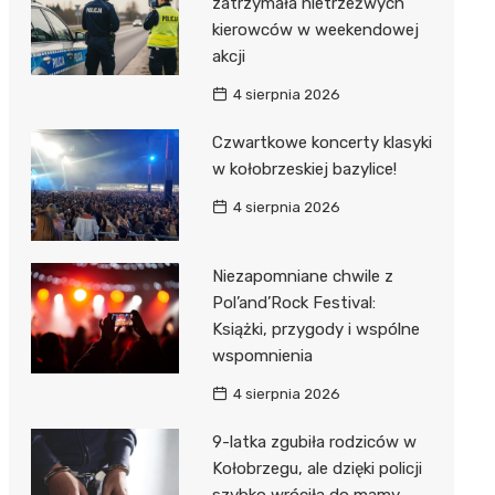
zatrzymała nietrzeźwych
kierowców w weekendowej
akcji
4 sierpnia 2026
Czwartkowe koncerty klasyki
w kołobrzeskiej bazylice!
4 sierpnia 2026
Niezapomniane chwile z
Pol’and’Rock Festival:
Książki, przygody i wspólne
wspomnienia
4 sierpnia 2026
9-latka zgubiła rodziców w
Kołobrzegu, ale dzięki policji
szybko wróciła do mamy