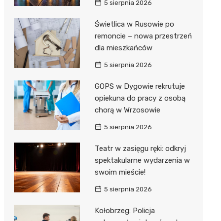
5 sierpnia 2026
ie
ce
Świetlica w Rusowie po
remoncie – nowa przestrzeń
dla mieszkańców
5 sierpnia 2026
GOPS w Dygowie rekrutuje
opiekuna do pracy z osobą
chorą w Wrzosowie
5 sierpnia 2026
Teatr w zasięgu ręki: odkryj
spektakularne wydarzenia w
swoim mieście!
5 sierpnia 2026
Kołobrzeg: Policja