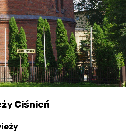
eży Ciśnień
wieży