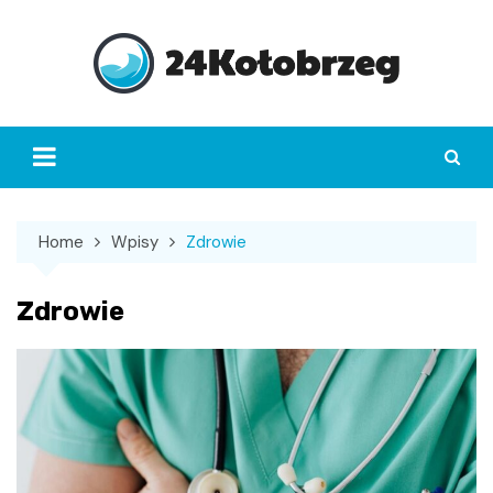
Skip
to
content
Home
Wpisy
Zdrowie
Zdrowie