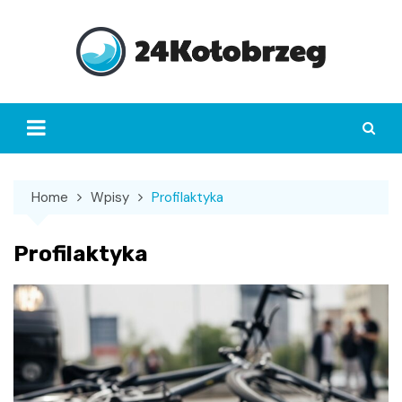
Skip
to
content
Home
Wpisy
Profilaktyka
Profilaktyka