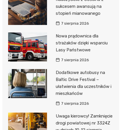
sukcesem awansują na
stopień mianowanego
7 sierpnia 2026
Nowa prądownica dla
strażaków dzięki wsparciu
Lasy Państwowe
7 sierpnia 2026
Dodatkowe autobusy na
Baltic Drive Festival –
ułatwienia dla uczestników i
mieszkańców
7 sierpnia 2026
Uwaga kierowcy! Zamknięcie
drogi powiatowej nr 3324Z
w dniach 10-12 sierpnia