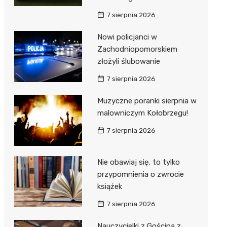
ie
ce
7 sierpnia 2026
Nowi policjanci w
Zachodniopomorskiem
złożyli ślubowanie
7 sierpnia 2026
Muzyczne poranki sierpnia w
malowniczym Kołobrzegu!
7 sierpnia 2026
Nie obawiaj się, to tylko
przypomnienia o zwrocie
książek
7 sierpnia 2026
Nauczycielki z Gościna z