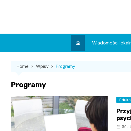
Skip
to
content
Wiadomości lokal
Aktualności
Home
Wpisy
Programy
Wydarzenia
Koncert
Programy
Sport
Eduka
Przy
psyc
30 s