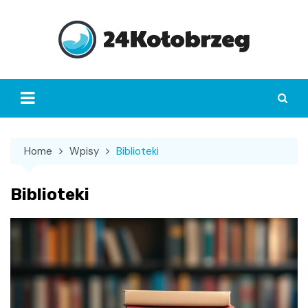
Skip
to
content
Home
Wpisy
Biblioteki
Biblioteki