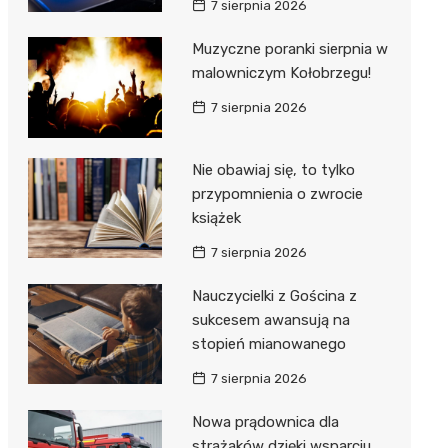
7 sierpnia 2026
ie
ce
Muzyczne poranki sierpnia w
malowniczym Kołobrzegu!
7 sierpnia 2026
Nie obawiaj się, to tylko
przypomnienia o zwrocie
książek
7 sierpnia 2026
Nauczycielki z Gościna z
sukcesem awansują na
stopień mianowanego
7 sierpnia 2026
Nowa prądownica dla
strażaków dzięki wsparciu