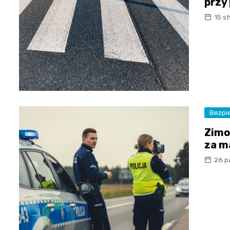
przy
15 s
Bezpi
Zimo
za m
26 p