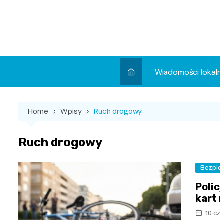
Skip
to
content
Wiadomości lokal
Aktualności
Home
Wpisy
Ruch drogowy
Wydarzenia
Koncert
Ruch drogowy
Sport
Bezpi
Poli
kart
10 c