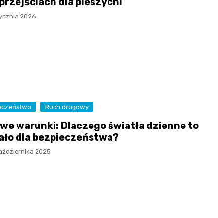
 przejściach dla pieszych!
tycznia 2026
eczeństwo
Ruch drogowy
we warunki: Dlaczego światła dzienne to
ało dla bezpieczeństwa?
aździernika 2025