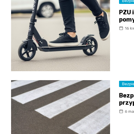
Bezpi
PZU 
pomy
16 k
Bezpi
Bezp
przy
6 ma