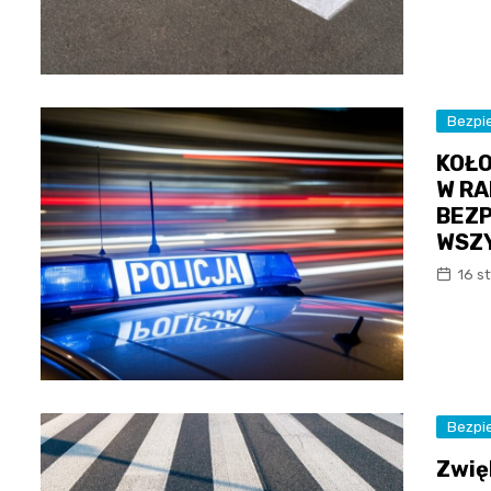
Bezpi
KOŁO
W RA
BEZP
WSZ
16 s
Bezpi
Zwię