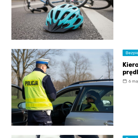
Bezpi
Kier
pręd
6 ma