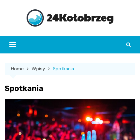
Skip
to
content
Home
Wpisy
Spotkania
Spotkania