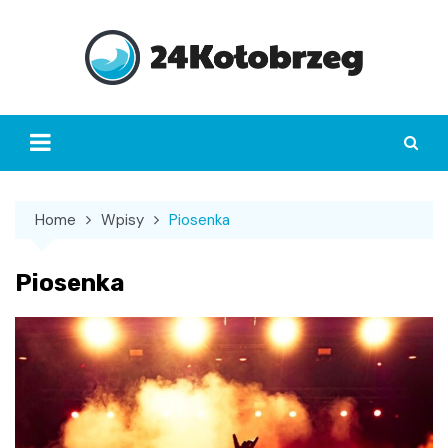
Skip
to
content
Home
Wpisy
Piosenka
Piosenka