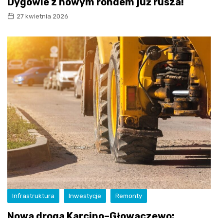
Dygowie z nowym rondem już rusza!
27 kwietnia 2026
Infrastruktura
Inwestycje
Remonty
Nowa droga Karcino–Głowaczewo: