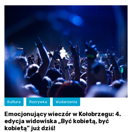
Kultura
Rozrywka
Wydarzenia
Emocjonujący wieczór w Kołobrzegu: 4.
edycja widowiska „Być kobietą, być
kobietą” już dziś!