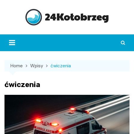
Skip
to
content
Home
Wpisy
ćwiczenia
ćwiczenia