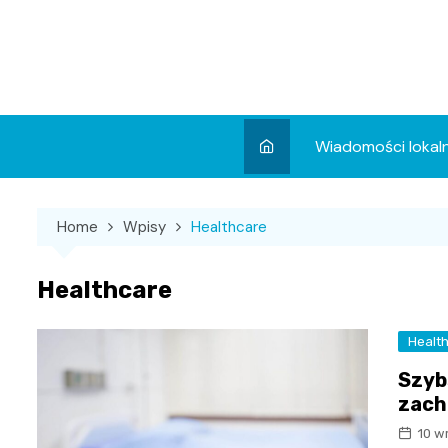
Skip
to
content
Wiadomości lokal
Aktualności
Home
Wpisy
Healthcare
Wydarzenia
Koncert
Healthcare
Sport
Healt
Szyb
zach
10 w