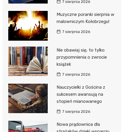
7 sierpnia 2026
ie
ce
Muzyczne poranki sierpnia w
malowniczym Kołobrzegu!
7 sierpnia 2026
Nie obawiaj się, to tylko
przypomnienia o zwrocie
książek
7 sierpnia 2026
Nauczycielki z Gościna z
sukcesem awansują na
stopień mianowanego
7 sierpnia 2026
Nowa prądownica dla
strażaków dzięki wsparciu