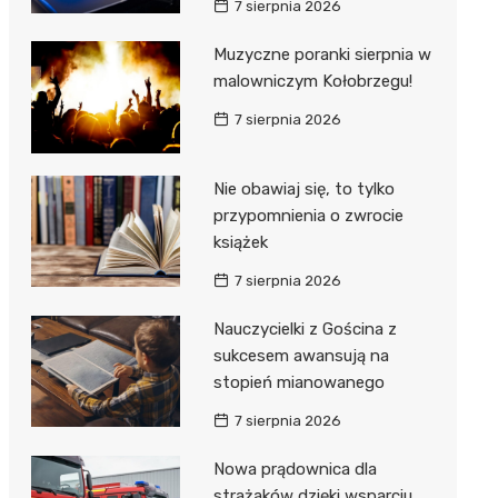
7 sierpnia 2026
ie
ce
Muzyczne poranki sierpnia w
malowniczym Kołobrzegu!
7 sierpnia 2026
Nie obawiaj się, to tylko
przypomnienia o zwrocie
książek
7 sierpnia 2026
Nauczycielki z Gościna z
sukcesem awansują na
stopień mianowanego
7 sierpnia 2026
Nowa prądownica dla
strażaków dzięki wsparciu