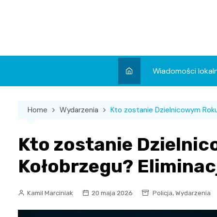
Skip
to
content
Wiadomości lokal
Aktualności
Home
Wydarzenia
Kto zostanie Dzielnicowym Roku 
Wydarzenia
Koncert
Kto zostanie Dzielni
Sport
Kołobrzegu? Eliminacj
,
Kamil Marciniak
20 maja 2026
Policja
Wydarzenia