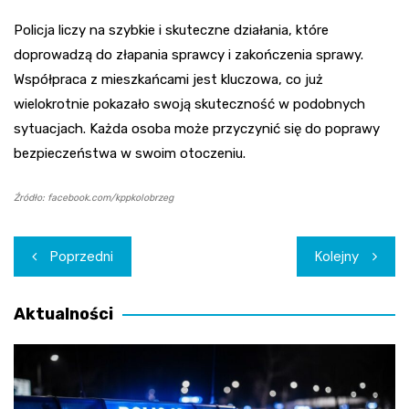
Policja liczy na szybkie i skuteczne działania, które
doprowadzą do złapania sprawcy i zakończenia sprawy.
Współpraca z mieszkańcami jest kluczowa, co już
wielokrotnie pokazało swoją skuteczność w podobnych
sytuacjach. Każda osoba może przyczynić się do poprawy
bezpieczeństwa w swoim otoczeniu.
Źródło: facebook.com/kppkolobrzeg
Nawigacja
Poprzedni
Kolejny
wpisu
Aktualności