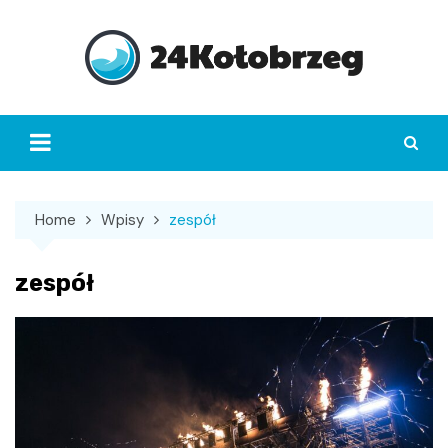
Skip
to
content
Home
Wpisy
zespół
zespół