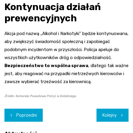
Kontynuacja działań
prewencyjnych
Akcja pod nazwą „Alkohol i Narkotyki” będzie kontynuowana,
aby zwiększyć świadomość społeczną i zapobiegać
podobnym incydentom w przyszłości. Policja apeluje do
wszystkich użytkowników dróg o odpowiedzialność.
Bezpieczeństwo to wspólna sprawa
, dlatego tak ważne
jest, aby reagować na przypadki nietrzeźwych kierowców i
zawsze wybierać trzeźwość za kierownicą.
Źródło: Komenda Powiatowa Policji w Kołobrzegu
Nawigacja
Poprzedni
Kolejny
wpisu