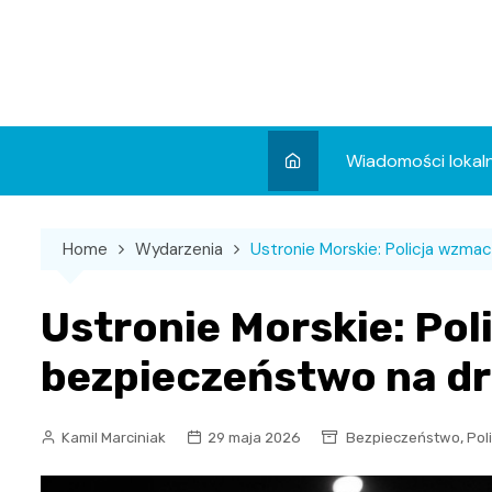
Skip
to
content
Wiadomości lokal
Aktualności
Home
Wydarzenia
Ustronie Morskie: Policja wzma
Wydarzenia
Koncert
Ustronie Morskie: Po
Sport
bezpieczeństwo na d
,
Kamil Marciniak
29 maja 2026
Bezpieczeństwo
Pol