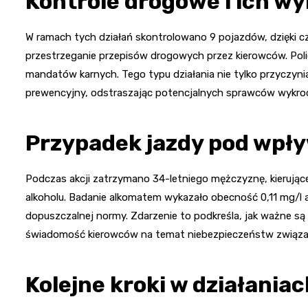
Kontrole drogowe i ich wy
W ramach tych działań skontrolowano 9 pojazdów, dzięki 
przestrzeganie przepisów drogowych przez kierowców. Polic
mandatów karnych. Tego typu działania nie tylko przyczyni
prewencyjny, odstraszając potencjalnych sprawców wykro
Przypadek jazdy pod wpł
Podczas akcji zatrzymano 34-letniego mężczyznę, kieruj
alkoholu. Badanie alkomatem wykazało obecność 0,11 mg/l
dopuszczalnej normy. Zdarzenie to podkreśla, jak ważne są 
świadomość kierowców na temat niebezpieczeństw związany
Kolejne kroki w działani