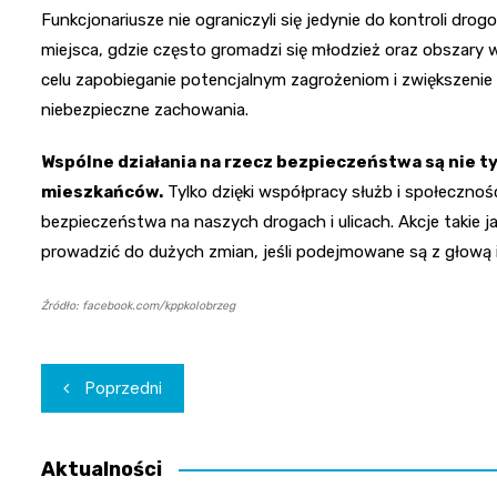
Funkcjonariusze nie ograniczyli się jedynie do kontroli dro
miejsca, gdzie często gromadzi się młodzież oraz obszary w 
celu zapobieganie potencjalnym zagrożeniom i zwiększeni
niebezpieczne zachowania.
Wspólne działania na rzecz bezpieczeństwa są nie t
mieszkańców.
Tylko dzięki współpracy służb i społeczno
bezpieczeństwa na naszych drogach i ulicach. Akcje takie 
prowadzić do dużych zmian, jeśli podejmowane są z głową
Źródło: facebook.com/kppkolobrzeg
Nawigacja
Poprzedni
wpisu
Aktualności