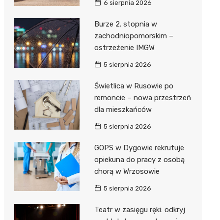
6 sierpnia 2026
ie
ce
Burze 2. stopnia w
zachodniopomorskim –
ostrzeżenie IMGW
5 sierpnia 2026
Świetlica w Rusowie po
remoncie – nowa przestrzeń
dla mieszkańców
5 sierpnia 2026
GOPS w Dygowie rekrutuje
opiekuna do pracy z osobą
chorą w Wrzosowie
5 sierpnia 2026
Teatr w zasięgu ręki: odkryj