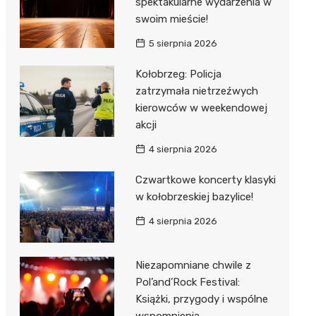
spektakularne wydarzenia w
swoim mieście!
5 sierpnia 2026
Kołobrzeg: Policja
zatrzymała nietrzeźwych
kierowców w weekendowej
akcji
4 sierpnia 2026
Czwartkowe koncerty klasyki
w kołobrzeskiej bazylice!
4 sierpnia 2026
Niezapomniane chwile z
Pol’and’Rock Festival:
Książki, przygody i wspólne
wspomnienia