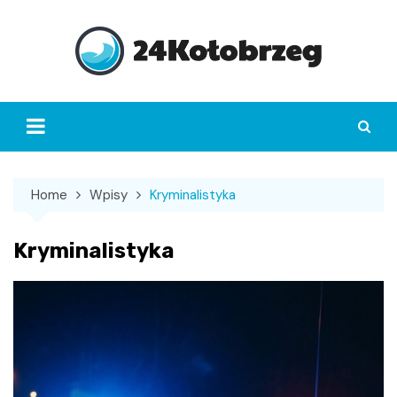
Skip
to
content
Home
Wpisy
Kryminalistyka
Kryminalistyka