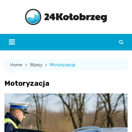
Skip
to
content
Home
Wpisy
Motoryzacja
Motoryzacja