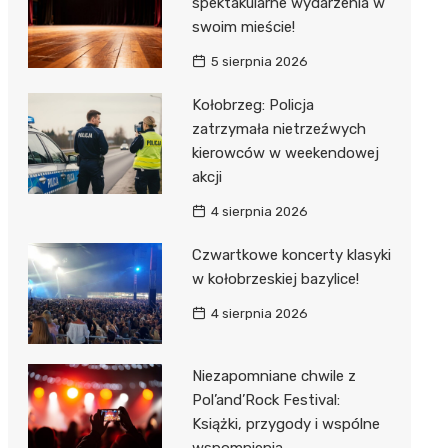
spektakularne wydarzenia w
swoim mieście!
5 sierpnia 2026
Kołobrzeg: Policja
zatrzymała nietrzeźwych
kierowców w weekendowej
akcji
4 sierpnia 2026
Czwartkowe koncerty klasyki
w kołobrzeskiej bazylice!
4 sierpnia 2026
Niezapomniane chwile z
Pol’and’Rock Festival:
Książki, przygody i wspólne
wspomnienia