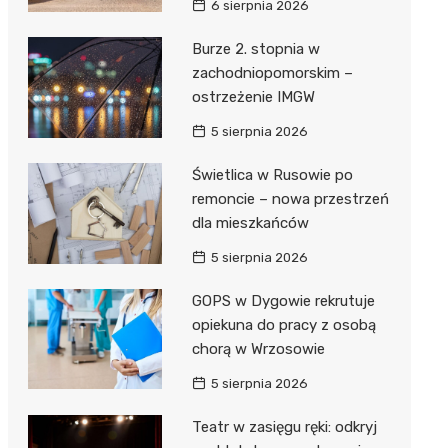
6 sierpnia 2026
ie
ce
Burze 2. stopnia w
zachodniopomorskim –
ostrzeżenie IMGW
5 sierpnia 2026
Świetlica w Rusowie po
remoncie – nowa przestrzeń
dla mieszkańców
5 sierpnia 2026
GOPS w Dygowie rekrutuje
opiekuna do pracy z osobą
chorą w Wrzosowie
5 sierpnia 2026
Teatr w zasięgu ręki: odkryj