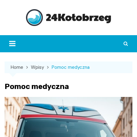
Skip
to
content
Home
Wpisy
Pomoc medyczna
Pomoc medyczna