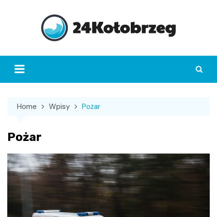
Skip
to
content
Home
Wpisy
Pożar
Pożar