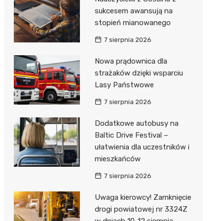
sukcesem awansują na
stopień mianowanego
7 sierpnia 2026
Nowa prądownica dla
strażaków dzięki wsparciu
Lasy Państwowe
7 sierpnia 2026
Dodatkowe autobusy na
Baltic Drive Festival –
ułatwienia dla uczestników i
mieszkańców
7 sierpnia 2026
Uwaga kierowcy! Zamknięcie
drogi powiatowej nr 3324Z
w dniach 10-12 sierpnia