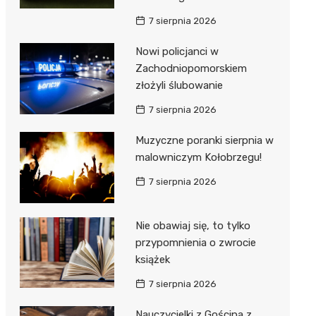
ie
ce
7 sierpnia 2026
Nowi policjanci w
Zachodniopomorskiem
złożyli ślubowanie
7 sierpnia 2026
Muzyczne poranki sierpnia w
malowniczym Kołobrzegu!
7 sierpnia 2026
Nie obawiaj się, to tylko
przypomnienia o zwrocie
książek
7 sierpnia 2026
Nauczycielki z Gościna z