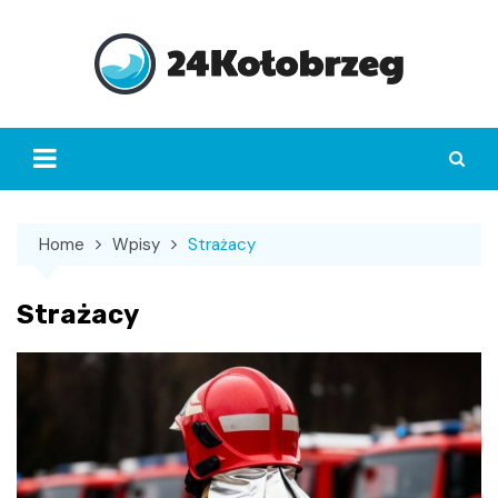
Skip
to
content
Home
Wpisy
Strażacy
Strażacy