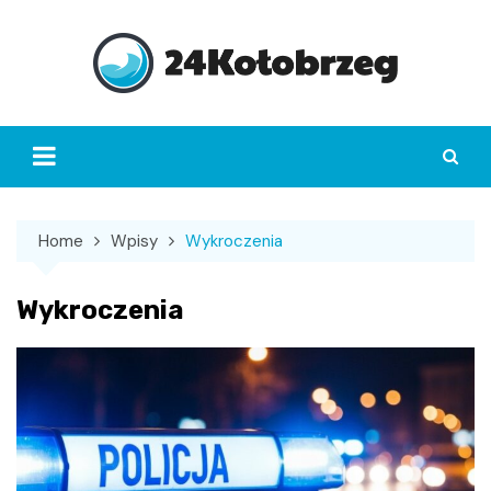
Skip
to
content
Home
Wpisy
Wykroczenia
Wykroczenia