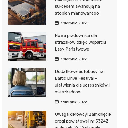
sukcesem awansują na
stopień mianowanego
7 sierpnia 2026
Nowa prądownica dla
strażaków dzięki wsparciu
Lasy Państwowe
7 sierpnia 2026
Dodatkowe autobusy na
Baltic Drive Festival –
ułatwienia dla uczestników i
mieszkańców
7 sierpnia 2026
Uwaga kierowcy! Zamknięcie
drogi powiatowej nr 3324Z
w dniach 10-12 sierpnia