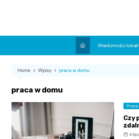
Skip
to
content
Wiadomości lokal
Aktualności
Home
Wpisy
praca w domu
Wydarzenia
Koncert
praca w domu
Sport
Praca
Czy 
zdal
4 li