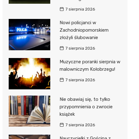
ie
ce
7 sierpnia 2026
Nowi policjanci w
Zachodniopomorskiem
złożyli ślubowanie
7 sierpnia 2026
Muzyczne poranki sierpnia w
malowniczym Kołobrzegu!
7 sierpnia 2026
Nie obawiaj się, to tylko
przypomnienia o zwrocie
książek
7 sierpnia 2026
Nauczycielki z Gościna z