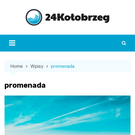
Skip
to
content
Home
Wpisy
promenada
promenada