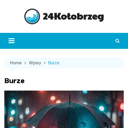
Skip
to
content
Home
Wpisy
Burze
Burze