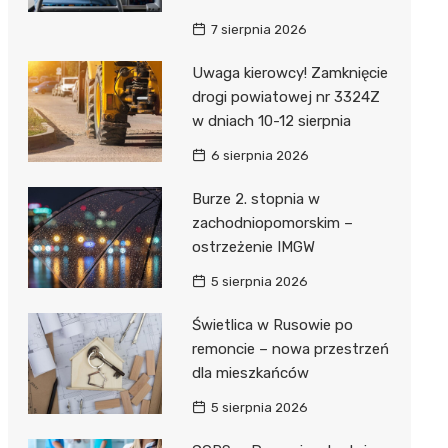
ie
ce
7 sierpnia 2026
Uwaga kierowcy! Zamknięcie
drogi powiatowej nr 3324Z
w dniach 10-12 sierpnia
6 sierpnia 2026
Burze 2. stopnia w
zachodniopomorskim –
ostrzeżenie IMGW
5 sierpnia 2026
Świetlica w Rusowie po
remoncie – nowa przestrzeń
dla mieszkańców
5 sierpnia 2026