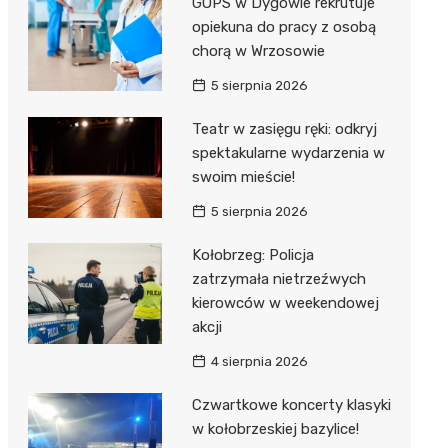
GOPS w Dygowie rekrutuje
opiekuna do pracy z osobą
chorą w Wrzosowie
5 sierpnia 2026
Teatr w zasięgu ręki: odkryj
spektakularne wydarzenia w
swoim mieście!
5 sierpnia 2026
Kołobrzeg: Policja
zatrzymała nietrzeźwych
kierowców w weekendowej
akcji
4 sierpnia 2026
Czwartkowe koncerty klasyki
w kołobrzeskiej bazylice!