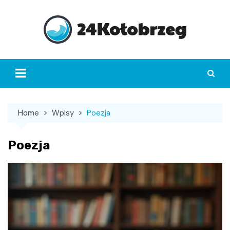
Skip
to
content
Home
Wpisy
Poezja
Poezja