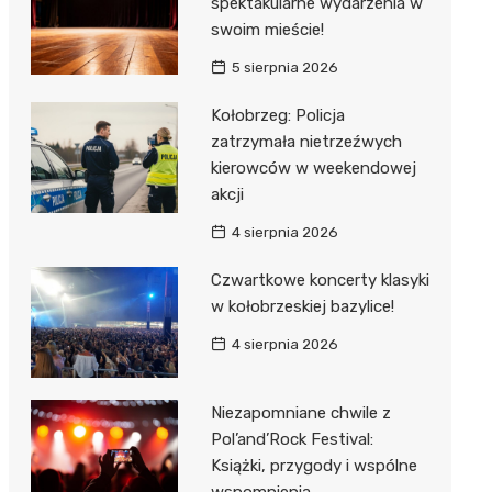
spektakularne wydarzenia w
swoim mieście!
5 sierpnia 2026
Kołobrzeg: Policja
zatrzymała nietrzeźwych
kierowców w weekendowej
akcji
4 sierpnia 2026
Czwartkowe koncerty klasyki
w kołobrzeskiej bazylice!
4 sierpnia 2026
Niezapomniane chwile z
Pol’and’Rock Festival:
Książki, przygody i wspólne
wspomnienia