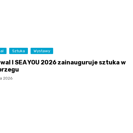
Chrzciciela w Budzistow
jachtowa
Fort Ujście i trasa
Park Pomerania w Pysz
fortyfikacji miejskich
Fortyfikacje Twierdzy
Dzika plaża i wydmy
Kołobrzeg: Reduta
Kamienica Kupiecka
Park Rozrywki Dziki
Morast i Reduta Solna
Zachód
Złota Ulica i Baszta
Prochowa
Pałac Siemyśl
al
Sztuka
Wystawy
Wieża Ciśnień
Kościół św. Andrzeja
iwal I SEA YOU 2026 zainauguruje sztuka w
Boboli
brzegu
Stara stacja kolejowa
ca 2026