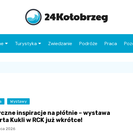
ne
Turystyka
Zwiedzanie
Podróże
Praca
Poz
Co warto zobaczyć w
Molo w Kołobrzegu
Kołobrzegu
Latarnia morska
Atrakcje dla dzieci w
Ukryta Kraina
Bazylika konkatedralna
Kołobrzegu
Wniebowzięcia NMP
Miasto Myszy
Zabytki Kołobrzegu
Domek Kata
Stare Miasto
Park Linowy
a
Wystawy
Najciekawsze atrakcje
Pałac rodziny
Jezioro Resko
czne inspiracje na płótnie – wystawa
Ratusz miejski
6D Museum – Maszoper
powiatu kołobrzeskiego
Brunszwickich
Przymorskie
rta Kukli w RCK już wkrótce!
Muzeum Oręża Polskieg
Oceanarium
Kościół św. Jana
Port rybacki i przystań
ipca 2026