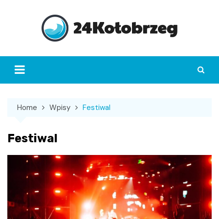
Skip
to
content
Home
Wpisy
Festiwal
Festiwal