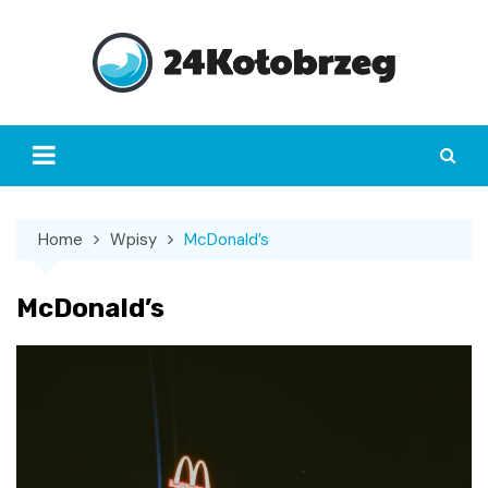
Skip
to
content
Home
Wpisy
McDonald’s
McDonald’s